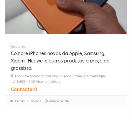
Celulares
Fornecedores Grossistas de iPhone
17/16/15/14/13 Pro Max
Localização St.andrew36803KaTembeMaputo - CidadeMozambique
-26.02985, 32.53204 Obter direções →
$0
150 Visualizações
Março 14, 2026