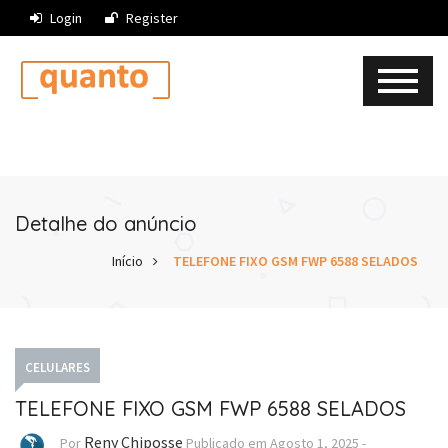
Login
Register
Detalhe do anúncio
Início
TELEFONE FIXO GSM FWP 6588 SELADOS
CELULARES
TELEFONE FIXO GSM FWP 6588 SELADOS
Reny Chiposse
Por
Publicado em
Agosto 1, 2025
-