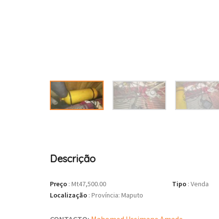
Descrição
Preço
:
Mt47,500.00
Tipo
:
Venda
Localização
:
Província: Maputo
CONTACTO:
Mahomed Ussimane Amade