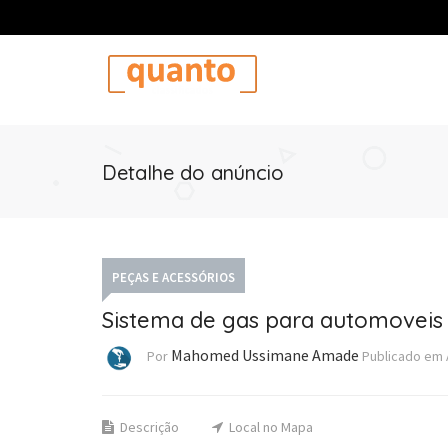
Detalhe do anúncio
PEÇAS E ACESSÓRIOS
Sistema de gas para automoveis
Mahomed Ussimane Amade
Por
Publicado em
Descrição
Local no Mapa