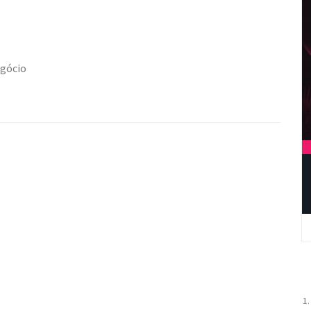
egócio