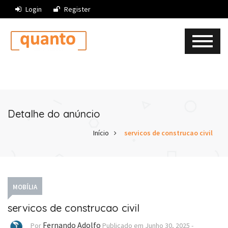
Login
Register
Detalhe do anúncio
Início
servicos de construcao civil
MOBÍLIA
servicos de construcao civil
Fernando Adolfo
Por
Publicado em
Junho 30, 2025
-