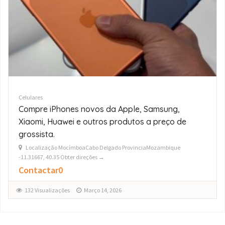
Celulares
Fornecedores Grossistas de iPhone
17/16/15/14/13 Pro Max
Localização St.andrew36803KaTembeMaputo - CidadeMozambique
-26.02985, 32.53204 Obter direções →
$0
150 Visualizações
Março 14, 2026