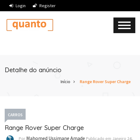
Login
Register
Detalhe do anúncio
Início
Range Rover Super Charge
CARROS
Range Rover Super Charge
Mahomed Ussimane Amade
Por
Publicado em
Janeiro 24,