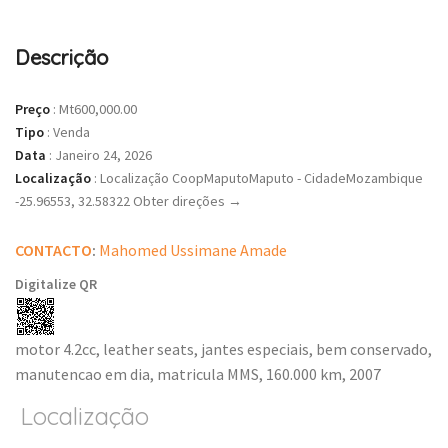
Descrição
Preço
:
Mt600,000.00
Tipo
:
Venda
Data
:
Janeiro 24, 2026
Localização
:
Localização CoopMaputoMaputo - CidadeMozambique
-25.96553, 32.58322 Obter direções →
CONTACTO
:
Mahomed Ussimane Amade
Digitalize QR
motor 4.2cc, leather seats, jantes especiais, bem conservado,
manutencao em dia, matricula MMS, 160.000 km, 2007
Localização