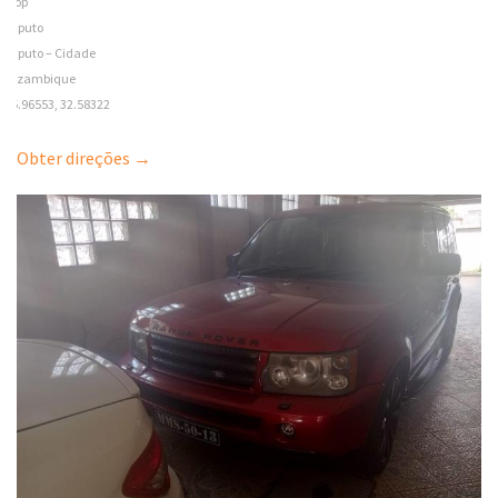
Coop
Maputo
Maputo – Cidade
Mozambique
-25.96553, 32.58322
Obter direções →