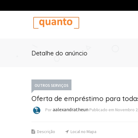
Detalhe do anúncio
OUTROS SERVIÇOS
Oferta de empréstimo para todas
aalexandratheun
Por
Publicado em
Novembro 2
Descrição
Local no Mapa