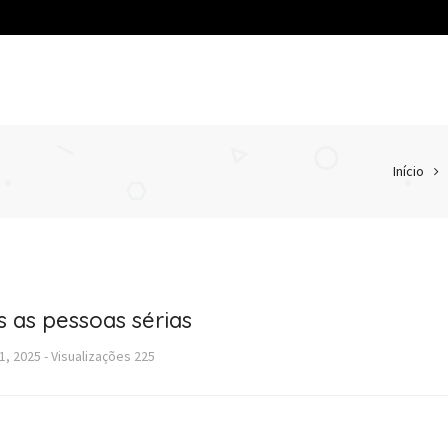
Início
 as pessoas sérias
1, 2025
-
Visualizações
225