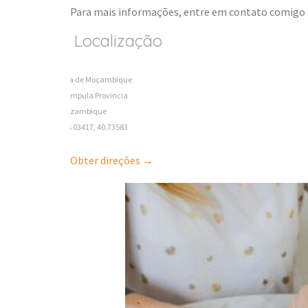
Para mais informações, entre em contato comigo 
Localização
All
Ilha de Moçambique
Nampula Provincia
Mozambique
-15.03417, 40.73583
Obter direções →