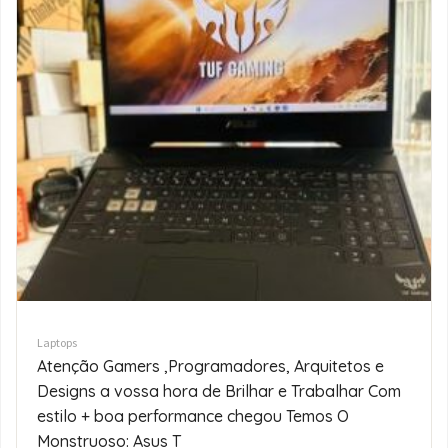
Laptops
Lap Top em Promoção 12th Gen Edição 2025
Moderno & Exclusivo ASUS ExpertBook B150
Notebook PC,12th Generation,intel Core I5-1235U
,8GB DDR5 SDRAM,51