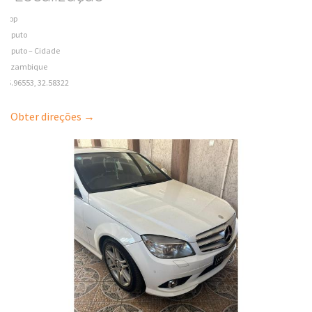
Coop
Maputo
Maputo – Cidade
Mozambique
-25.96553, 32.58322
Obter direções →