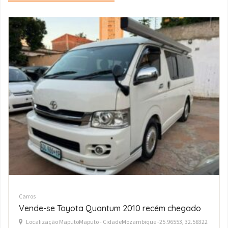
Carros
Toyota Hino Dutro Contentor
Localização MalangaMaputoMaputo - CidadeMozambique -25.96553,