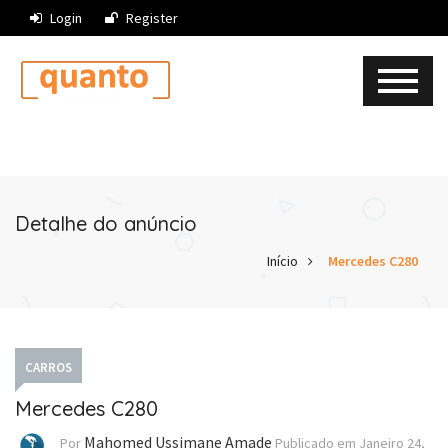
Login
Register
Detalhe do anúncio
Início
Mercedes C280
CARROS
Mercedes C280
Mahomed Ussimane Amade
Por
Publicado em
Janeiro 24,