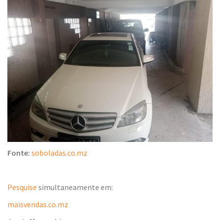
Fonte:
soboladas.co.mz
Pesquise
simultaneamente em:
maisvendas.co.mz