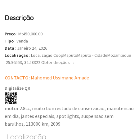
Descrição
Preço
:
Mt450,000.00
Tipo
:
Venda
Data
:
Janeiro 24, 2026
Localização
:
Localização CoopMaputoMaputo - CidadeMozambique
-25.96553, 32.58322 Obter direções →
CONTACTO
:
Mahomed Ussimane Amade
Digitalize QR
motor 2.8cc, muito bom estado de conservacao, manutencao
em dia, jantes especiais, spotlights, suspensao sem
barulhos, 113000 km, 2009
Localização