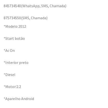
845734540(WhatsApp, SMS, Chamada)
875734550(SMS, Chamada)
*Modelo 2012
*Start botão
*Ac On
*Interior preto
*Diesel
*Motor:2.2
*Aparelho Android