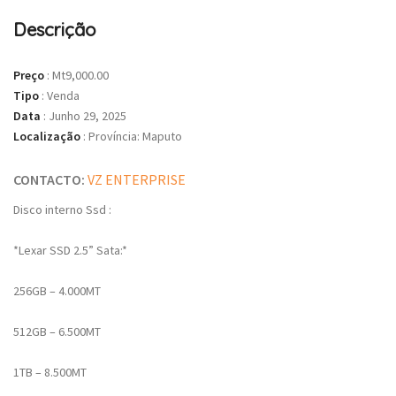
Descrição
Preço
:
Mt9,000.00
Tipo
:
Venda
Data
:
Junho 29, 2025
Localização
:
Província: Maputo
CONTACTO:
VZ ENTERPRISE
Disco interno Ssd :
*Lexar SSD 2.5” Sata:*
256GB – 4.000MT
512GB – 6.500MT
1TB – 8.500MT