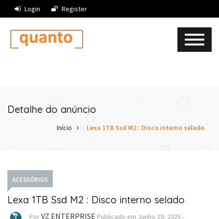
Login
Register
Detalhe do anúncio
Início
Lexa 1TB Ssd M2 : Disco interno selado
ACESSÓRIOS
Lexa 1TB Ssd M2 : Disco interno selado
VZ ENTERPRISE
Por
Publicado em
Junho 29, 2025
-