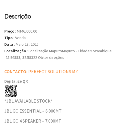
Descrição
Preço
:
Mt46,000.00
Tipo
:
Venda
Data
:
Maio 28, 2025
Localização
:
Localização MaputoMaputo - CidadeMozambique
-25.96553, 32.58322 Obter direções →
CONTACTO
:
PERFECT SOLUTIONS MZ
Digitalize QR
*JBL AVAILABLE STOCK*
JBL GO ESSENTIAL – 6.000MT
JBL GO 4 SPEAKER – 7.000MT