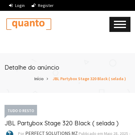
Login
Register
Detalhe do anúncio
Início
JBL Partybox Stage 320 Black ( selada )
TUDO O RESTO
JBL Partybox Stage 320 Black ( selada )
PERFECT SOLUTIONS MZ
Por
Publicado em
Maio 28, 2025
-