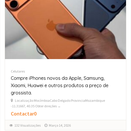
Celulares
Fornecedores Grossistas de iPhone
17/16/15/14/13 Pro Max
Localização St.andrew36803KaTembeMaputo - CidadeMozambique
-26.02985, 32.53204 Obter direções →
$0
149 Visualizações
Março 14, 2026