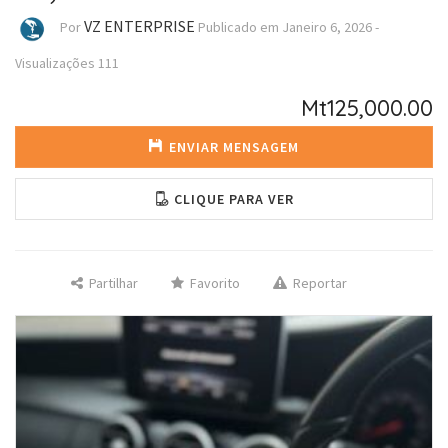
VZ ENTERPRISE
Por
Publicado em
Janeiro 6, 2026
-
Visualizações
111
Mt125,000.00
ENVIAR MENSAGEM
CLIQUE PARA VER
Partilhar
Favorito
Reportar