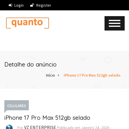
Login
Register
Detalhe do anúncio
Início
iPhone 17 Pro Max 512gb selado
CELULARES
iPhone 17 Pro Max 512gb selado
VZ ENTERPRISE
Por
Publicado em
Janeiro 24, 2026
-