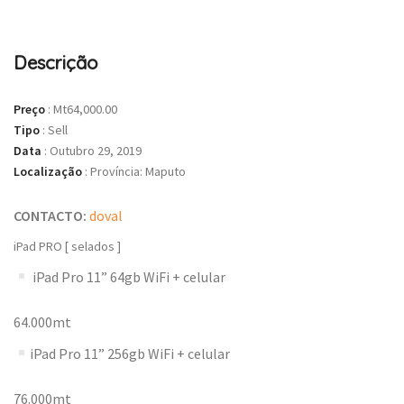
Descrição
Preço
:
Mt64,000.00
Tipo
:
Sell
Data
:
Outubro 29, 2019
Localização
:
Província: Maputo
CONTACTO:
doval
iPad PRO [ selados ]
iPad Pro 11” 64gb WiFi + celular
64.000mt
iPad Pro 11” 256gb WiFi + celular
76.000mt