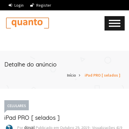
Login
Register
Detalhe do anúncio
Início
iPad PRO [ selados ]
CELULARES
iPad PRO [ selados ]
doval
Por
Publicado em
Outubro 29, 2019
-
Visualizações
419