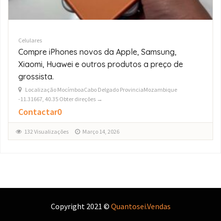
Celulares
Fornecedores Grossistas de iPhone
17/16/15/14/13 Pro Max
Localização St.andrew36803KaTembeMaputo - CidadeMozambique
-26.02985, 32.53204 Obter direções →
$0
150 Visualizações
Março 14, 2026
Copyright 2021 ©
Quantosei.Vendas