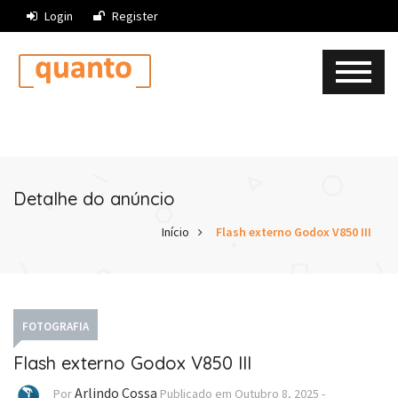
Login
Register
Detalhe do anúncio
Início
Flash externo Godox V850 III
FOTOGRAFIA
Flash externo Godox V850 III
Arlindo Cossa
Por
Publicado em
Outubro 8, 2025
-