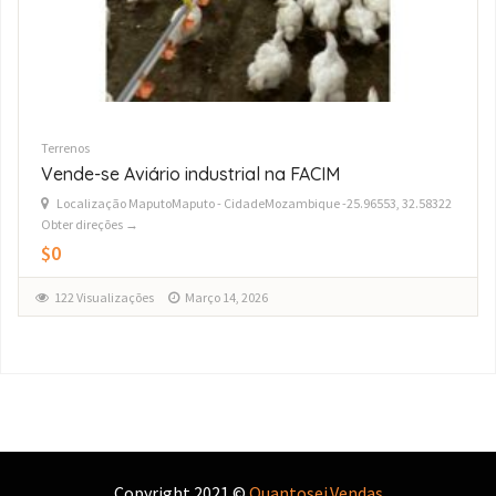
Terrenos
QUINTA A VENDA NA NAMAACHA
Província: Maputo
$1,500,000.00
149 Visualizações
Março 4, 2026
Copyright 2021 ©
Quantosei.Vendas