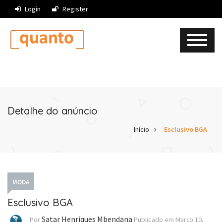
Login
Register
Detalhe do anúncio
Início
Esclusivo BGA
MODA
Esclusivo BGA
Satar Henriques Mbendana
Por
Publicado em
Março 10,