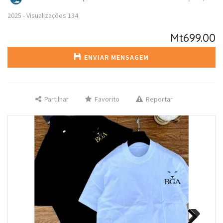
2025
-
Visualizações
134
Mt699.00
ENVIAR MENSAGEM
Partilhar
Favorito
Reportar