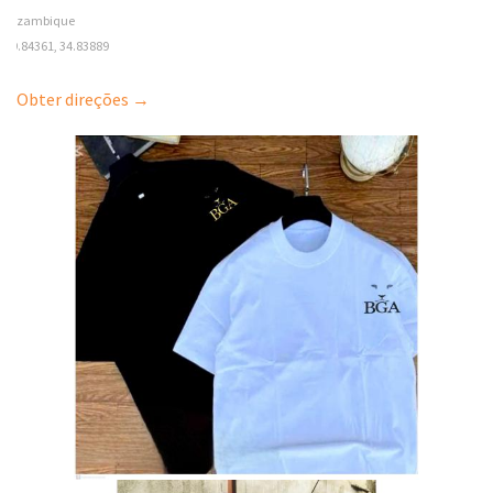
Mozambique
-19.84361, 34.83889
Obter direções →