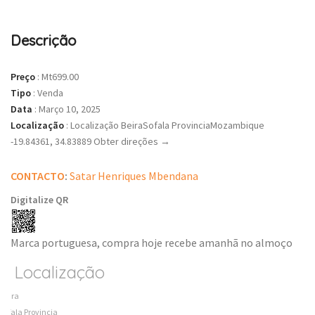
Descrição
Preço
:
Mt699.00
Tipo
:
Venda
Data
:
Março 10, 2025
Localização
:
Localização BeiraSofala ProvinciaMozambique
-19.84361, 34.83889 Obter direções →
CONTACTO
:
Satar Henriques Mbendana
Digitalize QR
Marca portuguesa, compra hoje recebe amanhã no almoço
Localização
Beira
Sofala Provincia