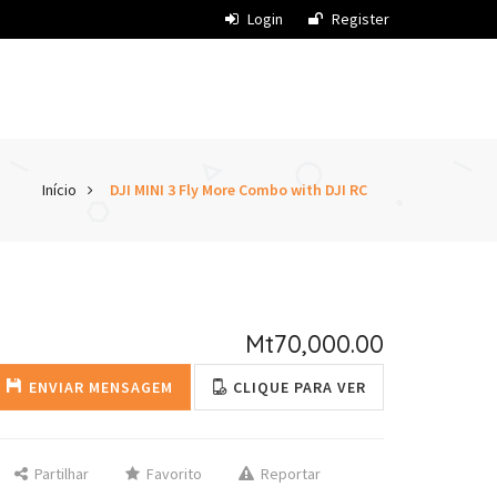
Login
Register
Início
DJI MINI 3 Fly More Combo with DJI RC
Mt70,000.00
ENVIAR MENSAGEM
CLIQUE PARA VER
Partilhar
Favorito
Reportar