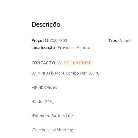
Descrição
Preço
:
Mt70,000.00
Tipo
:
Venda
Localização
:
Província: Maputo
CONTACTO:
VZ ENTERPRISE
DJI MINI 3 Fly More Combo with DJI RC
•4K HDR Video
•Under 249g
•Extended Battery Life
•True Vertical Shooting