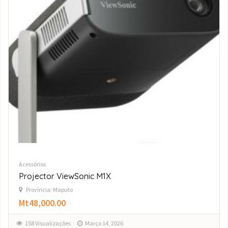
Acessórios
AirPod Pro 3 original
Província: Maputo
Mt24,000.00
138 Visualizações
Março 14, 2026