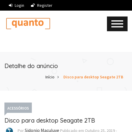
Login
Register
Detalhe do anúncio
Início
Disco para desktop Seagate 2TB
ACESSÓRIOS
Disco para desktop Seagate 2TB
Sidonio Maculuve
Por
Publicado em
Outubro 25, 2019
-