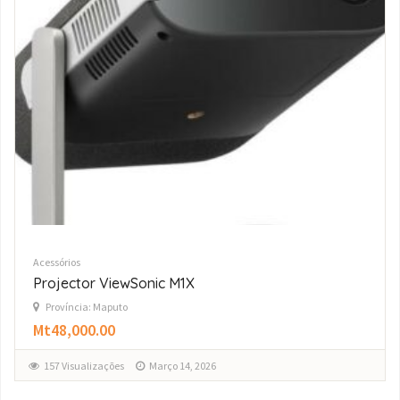
Acessórios
AirPod Pro 3 original
Província: Maputo
Mt24,000.00
137 Visualizações
Março 14, 2026