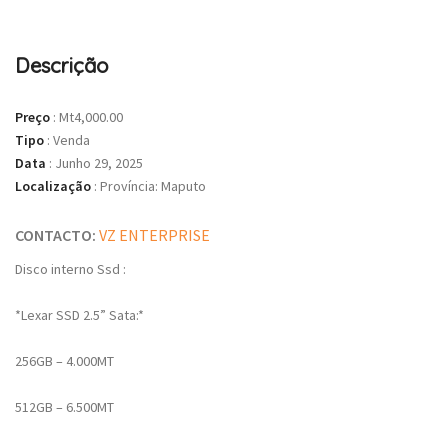
Descrição
Preço
:
Mt4,000.00
Tipo
:
Venda
Data
:
Junho 29, 2025
Localização
:
Província: Maputo
CONTACTO:
VZ ENTERPRISE
Disco interno Ssd :
*Lexar SSD 2.5” Sata:*
256GB – 4.000MT
512GB – 6.500MT