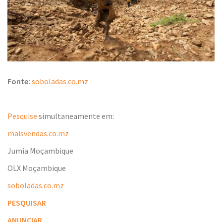
Fonte:
soboladas.co.mz
Pesquise
simultaneamente em:
maisvendas.co.mz
Jumia Moçambique
OLX Moçambique
soboladas.co.mz
PESQUISAR
ANUNCIAR