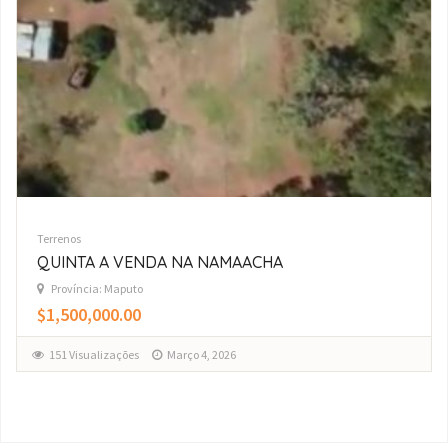
Terrenos
Trespasso Terreno 17/33 Costa do Sol Mapulene
Zona Arenosa
Localização Costa Do Sol Mapulene1377MaputoMaputo -
CidadeMozambique -25.96553, 32.58322 Obter direções →
Mt1,425,000.00
157 Visualizações
Fevereiro 2, 2026