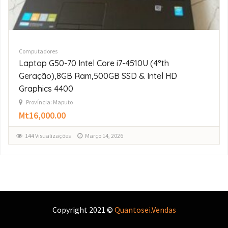
Computadores
Laptop Lenovo IdeaPad 130-15IKB Intel Core 
7020U (7°th Geração) 8GB Ram, 256GB SSD, I
HD Graphics 620
Província: Maputo
Mt13,500.00
121 Visualizações
Março 14, 2026
Copyright 2021 ©
Quantosei.Vendas