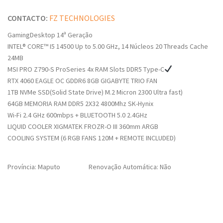
CONTACTO:
FZ TECHNOLOGIES
GamingDesktop 14ª Geração
INTEL® CORE™ I5 14500 Up to 5.00 GHz, 14 Núcleos 20 Threads Cache
24MB
MSI PRO Z790-S ProSeries 4x RAM Slots DDR5 Type-C
RTX 4060 EAGLE OC GDDR6 8GB GIGABYTE TRIO FAN
1TB NVMe SSD(Solid State Drive) M.2 Micron 2300 Ultra fast)
64GB MEMORIA RAM DDR5 2X32 4800Mhz SK-Hynix
Wi-Fi 2.4 GHz 600mbps + BLUETOOTH 5.0 2.4GHz
LIQUID COOLER XIGMATEK FROZR-O III 360mm ARGB
COOLING SYSTEM (6 RGB FANS 120M + REMOTE INCLUDED)
Província: Maputo
Renovação Automática: Não