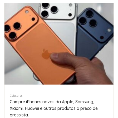
Celulares
Fornecedores Grossistas de iPhone
17/16/15/14/13 Pro Max
Localização St.andrew36803KaTembeMaputo - CidadeMozambique