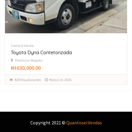
Carros A Venda
Fortuner automático 4×4
Província: Maputo
Mt1,450,000.00
541 Visualizações
Março 14, 2026
Copyright 2021 ©
Quantosei.Vendas