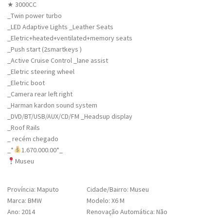
★ 3000CC
_Twin power turbo
_LED Adaptive Lights _Leather Seats
_Eletric+heated+ventilated+memory seats
_Push start (2smartkeys )
_Active Cruise Control _lane assist
_Eletric steering wheel
_Eletric boot
_Camera rear left right
_Harman kardon sound system
_DVD/BT/USB/AUX/CD/FM _Headsup display
_Roof Rails
_ recém chegado
_*
1.670.000.00*_
Museu
Província: Maputo
Cidade/Bairro: Museu
Marca: BMW
Modelo: X6 M
Ano: 2014
Renovação Automática: Não