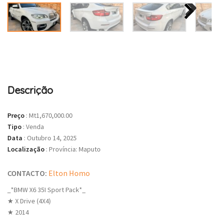
Descrição
Preço
:
Mt1,670,000.00
Tipo
:
Venda
Data
:
Outubro 14, 2025
Localização
:
Província: Maputo
CONTACTO:
Elton Homo
_*BMW X6 35I Sport Pack*_
★ X Drive (4X4)
★ 2014