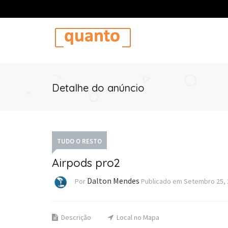
Detalhe do anúncio
TUDO O RESTO
Airpods pro2
Dalton Mendes
Por
Publicado em
Setembro 25, 
Descrição
Local no Mapa