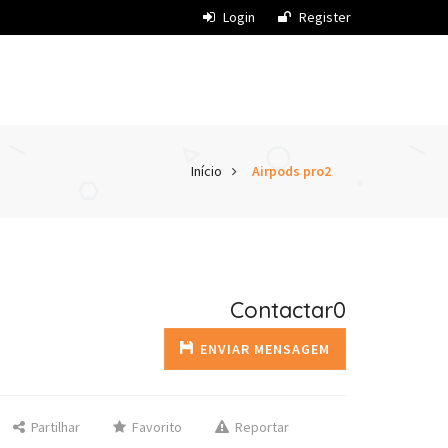
Login
Register
Início
Airpods pro2
Contactar0
ENVIAR MENSAGEM
Partilhar
Favorito
Reportar