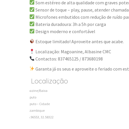
Som estéreo de alta qualidade com graves pote
Sensor de toque – play, pause, atender chamada
Microfones embutidos com redução de ruído pa
Bateria duradoura: 3h a 5h por carga
Design moderno e confortável
Estoque limitado! Aproveite antes que acabe.
Localização: Magoanine, Albasine CMC
Contactos: 837465125 / 873680198
Garanta já os seus e aproveite o feriado com est
Localização
Albazine/Baixa
Maputo
Maputo – Cidade
Mozambique
-25.96553, 32.58322