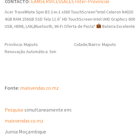
CONTACTO:
EAMSERVICESSALES Inter-Provincial
Acer TravelMate Spin B3 2-in-1 x360 TouchScreen*Intel Celeron N4020
4GB RAM 256GB SSD Tela 11.6″ HD TouchScreen Intel UHD Graphics 600
USB, HDMI, LAN,Bluetooth, Wi-Fi Oferta de Pasta*
Bateria Excelente
Província: Maputo
Cidade/Bairro: Maputo
Renovação Automática: Sim
Fonte:
maisvendas.co.mz
Pesquise
simultaneamente em:
maisvendas.co.mz
Jumia Moçambique