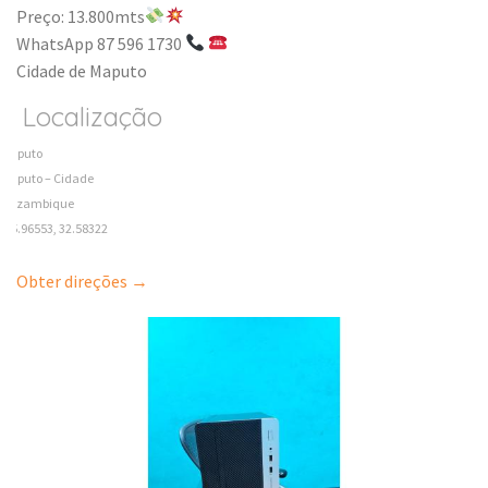
Preço: 13.800mts
WhatsApp 87 596 1730
Cidade de Maputo
Localização
Maputo
Maputo – Cidade
Mozambique
-25.96553, 32.58322
Obter direções →