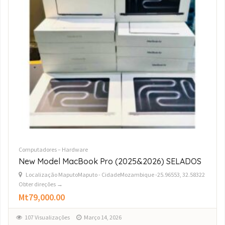
Computadores – Hardware
Lenovo ThinkBook 14-G4 Edição Exclusiva, i7-12Th
Gen. Entrega Grátis todo Pais
Localização MaputoMaputo - CidadeMozambique -25.96553, 32.58322
Obter direções →
Mt40,800.00