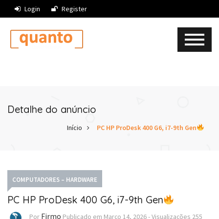
Login
Register
Detalhe do anúncio
Início
PC HP ProDesk 400 G6, i7-9th Gen
COMPUTADORES – HARDWARE
PC HP ProDesk 400 G6, i7-9th Gen
Firmo
Por
Publicado em
Março 14, 2026
-
Visualizações
255